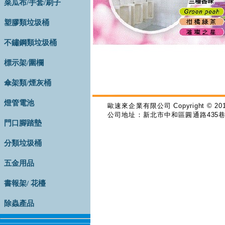
菜瓜布/手套/刷子
塑膠類垃圾桶
不鏽鋼類垃圾桶
標示架/圍欄
傘架類/煙灰桶
燈管電池
歐速來企業有限公司
Copyright © 201
公司地址：新北市中和區圓通路
435
門口腳踏墊
分類垃圾桶
五金用品
書報架/ 花檯
除蟲產品