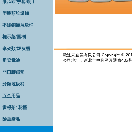
菜瓜布/手套/刷子
塑膠類垃圾桶
不鏽鋼類垃圾桶
標示架/圍欄
傘架類/煙灰桶
歐速來企業有限公司
Copyright © 201
燈管電池
公司地址：新北市中和區圓通路
435
門口腳踏墊
分類垃圾桶
五金用品
書報架/ 花檯
除蟲產品