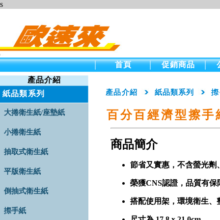
s
首頁
促銷商品
產品介紹
產品介紹
紙品類系列
摖
紙品類系列
大捲衛生紙/座墊紙
百分百經濟型擦手紙
小捲衛生紙
商品簡
介
抽取式衛生紙
節省又實惠，不含螢光劑
平版衛生紙
榮獲CNS認證，品質有保
倒抽式衛生紙
搭配使用架，環境衛生、
摖手紙
尺寸為 17.8 x 21.0cm