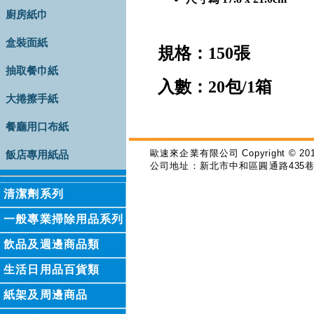
廚房紙巾
盒裝面紙
規格：150張
抽取餐巾紙
入數：20包/1箱
大捲擦手紙
餐廳用口布紙
歐速來企業有限公司
Copyright © 201
飯店專用紙品
公司地址：新北市中和區圓通路
435
清潔劑系列
一般專業掃除用品系列
飲品及週邊商品類
生活日用品百貨類
紙架及周邊商品