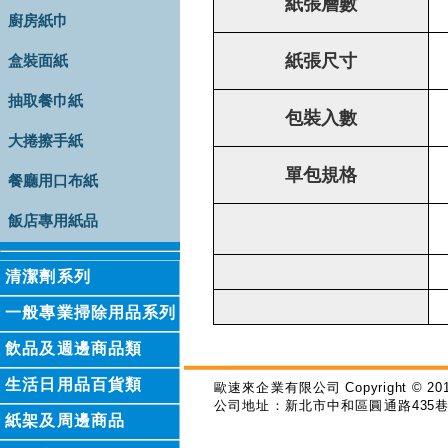
紙張層數
廚房紙巾
紙張尺寸
盒裝面紙
抽取餐巾紙
包裝入數
大捲擦手紙
單包規格
餐廳用口布紙
飯店專用紙品
清潔劑系列
一般專業掃除用品系列
飲品及週邊商品類
生活日用品百貨類
歐速來企業有限公司
Copyright © 201
公司地址：新北市中和區圓通路
435
紙架及周邊商品