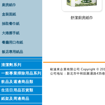
廚房紙巾
盒裝面紙
舒潔廚房紙巾
抽取餐巾紙
大捲擦手紙
餐廳用口布紙
飯店專用紙品
清潔劑系列
歐速來企業有限公司
Copyright © 201
一般專業掃除用品系列
公司地址：新北市中和區圓通路
435
飲品及週邊商品類
生活日用品百貨類
紙架及周邊商品