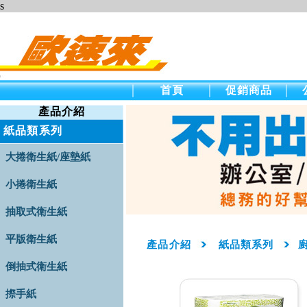
s
首頁
促銷商品
產品介紹
紙品類系列
大捲衛生紙/座墊紙
小捲衛生紙
抽取式衛生紙
平版衛生紙
產品介紹
紙品類系列
倒抽式衛生紙
摖手紙